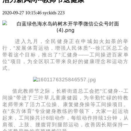
2020-09-27 10:15:46
syckids
223
进入九月，全民健身正在申城如火如荼的举
行，“发展体育运动，增强人民体质”--徐汇区总工会
带着这个目标，推出了“汇健身——工间操进百家单
位”项目，为全区职工带来良好的健康理念和运动方
式。
值此
教师节之际，长桥街道总工会把“汇健身--工
间操”带进了三叶草儿童康健园，为辛勤忙碌的特教
老师带来了
活力工位操、
康复健身操等工间操项目
。
在“
东方体育”专业健身教练的带领下，大家一起运动
起来，工间操共计8组动作，每组动作持续1分钟，从
肩颈、上肢、腰腹背到腿部运动，改善因长期保持一