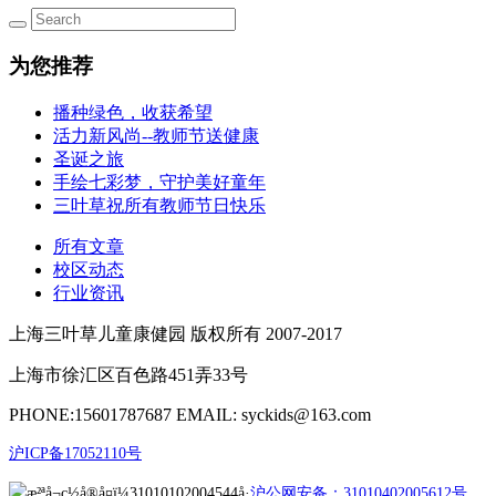
为您推荐
播种绿色，收获希望
活力新风尚--教师节送健康
圣诞之旅
手绘七彩梦，守护美好童年
三叶草祝所有教师节日快乐
所有文章
校区动态
行业资讯
上海三叶草儿童康健园 版权所有 2007-2017
上海市徐汇区百色路451弄33号
PHONE:15601787687 EMAIL: syckids@163.com
沪ICP备17052110号
沪公网安备：31010402005612号